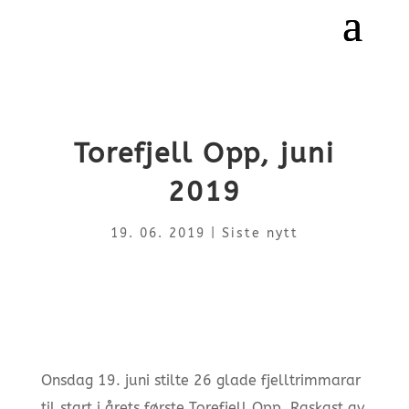
Torefjell Opp, juni
2019
19. 06. 2019
|
Siste nytt
Onsdag 19. juni stilte 26 glade fjelltrimmarar
til start i årets første Torefjell Opp. Raskast av