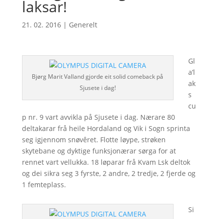
laksar!
21. 02. 2016
|
Generelt
Gl
a’l
Bjørg Marit Valland gjorde eit solid comeback på
ak
Sjusete i dag!
s
cu
p nr. 9 vart avvikla på Sjusete i dag. Nærare 80
deltakarar frå heile Hordaland og Vik i Sogn sprinta
seg igjennom snøvêret. Flotte løype, strøken
skytebane og dyktige funksjonærar sørga for at
rennet vart vellukka. 18 løparar frå Kvam Lsk deltok
og dei sikra seg 3 fyrste, 2 andre, 2 tredje, 2 fjerde og
1 femteplass.
Si