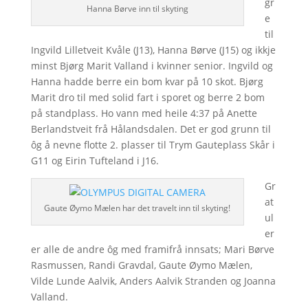
gr
Hanna Børve inn til skyting
e
til
Ingvild Lilletveit Kvåle (J13), Hanna Børve (J15) og ikkje
minst Bjørg Marit Valland i kvinner senior. Ingvild og
Hanna hadde berre ein bom kvar på 10 skot. Bjørg
Marit dro til med solid fart i sporet og berre 2 bom
på standplass. Ho vann med heile 4:37 på Anette
Berlandstveit frå Hålandsdalen. Det er god grunn til
ôg å nevne flotte 2. plasser til Trym Gauteplass Skår i
G11 og Eirin Tufteland i J16.
Gr
at
Gaute Øymo Mælen har det travelt inn til skyting!
ul
er
er alle de andre ôg med framifrå innsats; Mari Børve
Rasmussen, Randi Gravdal, Gaute Øymo Mælen,
Vilde Lunde Aalvik, Anders Aalvik Stranden og Joanna
Valland.