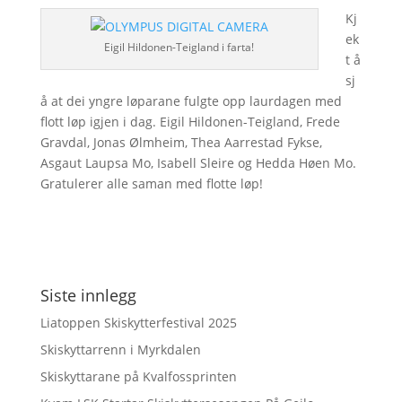
Kj
ek
Eigil Hildonen-Teigland i farta!
t å
sj
å at dei yngre løparane fulgte opp laurdagen med
flott løp igjen i dag. Eigil Hildonen-Teigland, Frede
Gravdal, Jonas Ølmheim, Thea Aarrestad Fykse,
Asgaut Laupsa Mo, Isabell Sleire og Hedda Høen Mo.
Gratulerer alle saman med flotte løp!
Siste innlegg
Liatoppen Skiskytterfestival 2025
Skiskyttarrenn i Myrkdalen
Skiskyttarane på Kvalfossprinten