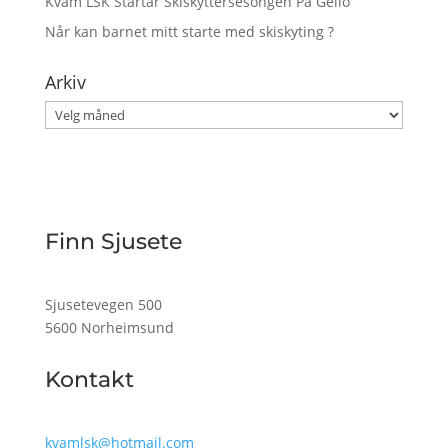
Kvam LSK Startar Skiskyttersesongen På Geilo
Når kan barnet mitt starte med skiskyting ?
Arkiv
Arkiv
Finn Sjusete
Sjusetevegen 500
5600 Norheimsund
Kontakt
kvamlsk@hotmail.com