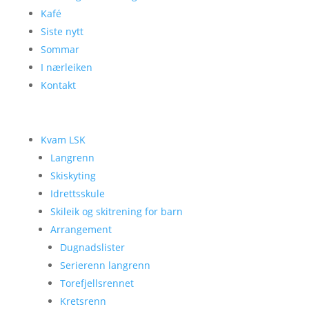
Kafé
Siste nytt
Sommar
I nærleiken
Kontakt
Kvam LSK
Langrenn
Skiskyting
Idrettsskule
Skileik og skitrening for barn
Arrangement
Dugnadslister
Serierenn langrenn
Torefjellsrennet
Kretsrenn