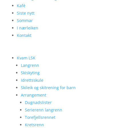
Kafé
Siste nytt
Sommar
I nærleiken
Kontakt
Kvam LSK
Langrenn
Skiskyting
Idrettsskule
Skileik og skitrening for barn
Arrangement
Dugnadslister
Serierenn langrenn
Torefjellsrennet
Kretsrenn