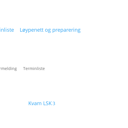
nliste
Løypenett og preparering
rmelding
Terminliste
Kvam LSK