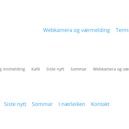
Webkamera og værmelding
Termi
og innmelding
Kafé
Siste nytt
Sommar
Webkamera og væ
Siste nytt
Sommar
I nærleiken
Kontakt