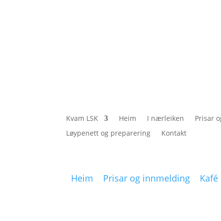
Kvam LSK
Heim
I nærleiken
Prisar 
Løypenett og preparering
Kontakt
Heim
Prisar og innmelding
Kafé