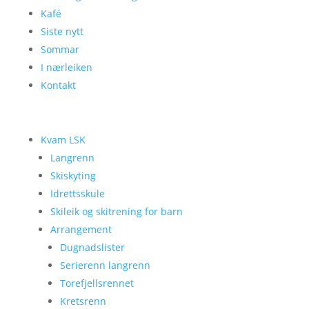
Kafé
Siste nytt
Sommar
I nærleiken
Kontakt
Kvam LSK
Langrenn
Skiskyting
Idrettsskule
Skileik og skitrening for barn
Arrangement
Dugnadslister
Serierenn langrenn
Torefjellsrennet
Kretsrenn