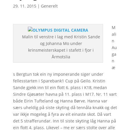
29. 11. 2015
|
Generelt
M
ali
Malin til venstre i lag med Kristin Sande
n
og Johanna Mo under
Au
krinsmeisterskapet i stafett i fjor i
ga
Årmotslia
n
æ
s Bergtun tok ein ny imponerande siger under
fellesstarten i Sparebank1 Cup på Geilo. Kristin
Sande gjekk inn til ein flott 6. plass i K18, medan
Sindre Gjøsæter havna på 11. plass i M17. Nr. 11 vart
både Eirin Tufteland og Hanna Børve. Hanna var
særs uheldig på siste skyting då tennåla knakk og det
var ikkje mogeleg å fyra av eit einaste skot. Då vart
det 5 strafferundar. Inn til siste skyting låg Hanna på
ein flott 4. plass. Likevel – me er særs stolte over alle