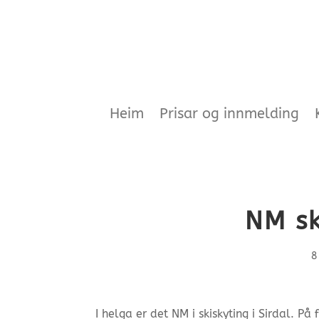
Heim
Prisar og innmelding
NM sk
8
I helga er det NM i skiskyting i Sirdal. P