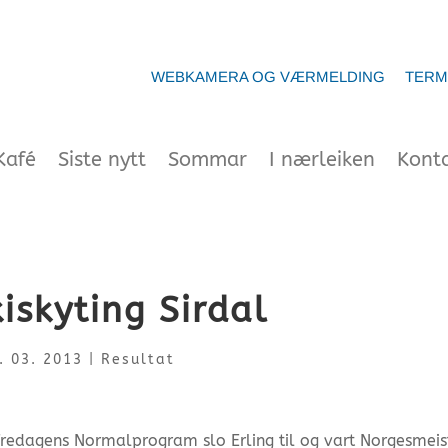
WEBKAMERA OG VÆRMELDING
TERM
Kafé
Siste nytt
Sommar
I nærleiken
Kont
iskyting Sirdal
. 03. 2013
|
Resultat
å fredagens Normalprogram slo Erling til og vart Norgesmeist