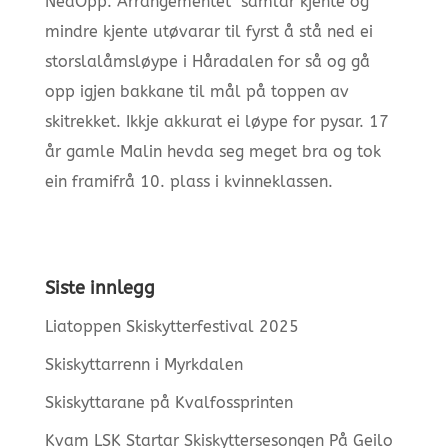
NedOpp. Arrangementet samlar kjente og
mindre kjente utøvarar til fyrst å stå ned ei
storslalåmsløype i Håradalen for så og gå
opp igjen bakkane til mål på toppen av
skitrekket. Ikkje akkurat ei løype for pysar. 17
år gamle Malin hevda seg meget bra og tok
ein framifrå 10. plass i kvinneklassen.
Siste innlegg
Liatoppen Skiskytterfestival 2025
Skiskyttarrenn i Myrkdalen
Skiskyttarane på Kvalfossprinten
Kvam LSK Startar Skiskyttersesongen På Geilo