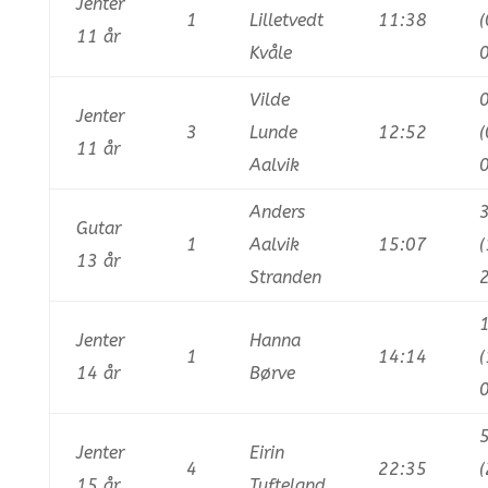
Jenter
1
Lilletvedt
11:38
11 år
Kvåle
0
Vilde
Jenter
3
Lunde
12:52
11 år
Aalvik
0
Anders
Gutar
1
Aalvik
15:07
13 år
Stranden
2
Jenter
Hanna
1
14:14
14 år
Børve
0
Jenter
Eirin
4
22:35
15 år
Tufteland