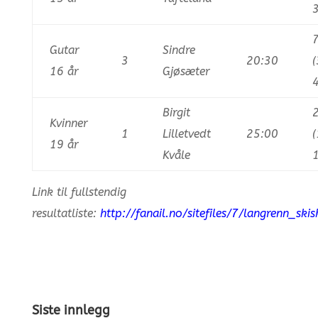
3
Gutar
Sindre
3
20:30
16 år
Gjøsæter
4
Birgit
Kvinner
1
Lilletvedt
25:00
19 år
Kvåle
1
Link til fullstendig
resultatliste:
http://fanail.no/sitefiles/7/langrenn_ski
Siste innlegg