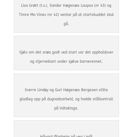
Lisa Grøtt (t.v.), Sander Høgenæs Laupsa (nr 43) og
Timre Mo Vines (nr 42) ventar på at startskuddet skal
gå.
Sjølv om det snøa godt ved start var det opphaldsver
og stjerneklart under sjølve barnerennet.
Sverre Lindøy og Guri Høgenæs Bergesen stilte
gladleg opp på dugnadsarbeid, og hadde stålkontroll
på tidtakinga.
Håvard Ølmheim på veg i mål