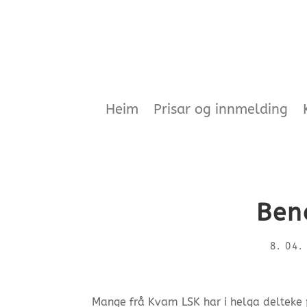
Heim
Prisar og innmelding
Ben
8. 04.
Mange frå Kvam LSK har i helga delteke 