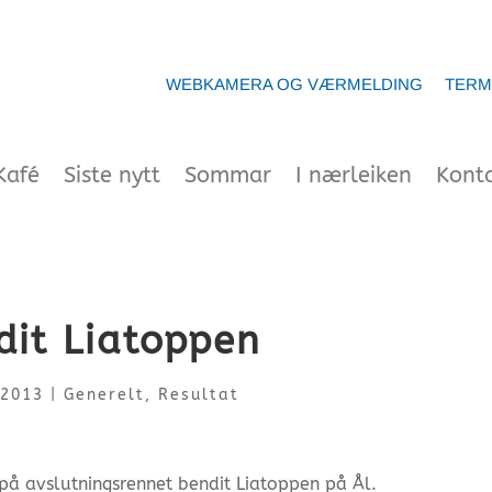
WEBKAMERA OG VÆRMELDING
TERM
Kafé
Siste nytt
Sommar
I nærleiken
Kont
dit Liatoppen
 2013
|
Generelt
,
Resultat
på avslutningsrennet bendit Liatoppen på Ål.