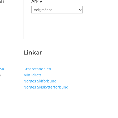
Arkiv
l i
Arkiv
Linkar
LSK
Grasrotandelen
a
Min Idrett
Norges Skiforbund
Norges Skiskytterforbund