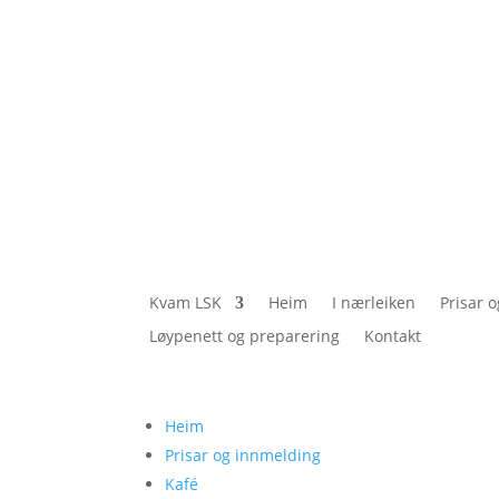
Kvam LSK
Heim
I nærleiken
Prisar 
Løypenett og preparering
Kontakt
Heim
Prisar og innmelding
Kafé