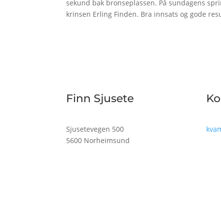
sekund bak bronseplassen. På sundagens sprint
krinsen Erling Finden. Bra innsats og gode res
Finn Sjusete
Ko
Sjusetevegen 500
kva
5600 Norheimsund