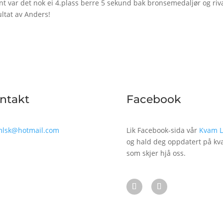
 var det nok ei 4.plass berre 5 sekund bak bronsemedaljør og riva
ultat av Anders!
ntakt
Facebook
mlsk@hotmail.com
Lik Facebook-sida vår
Kvam 
og hald deg oppdatert på kv
som skjer hjå oss.