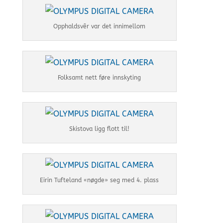
Opphaldsvêr var det innimellom
Folksamt nett føre innskyting
Skistova ligg flott til!
Eirin Tufteland «nøgde» seg med 4. plass