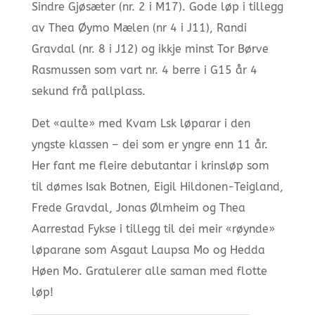
Sindre Gjøsæter (nr. 2 i M17). Gode løp i tillegg
av Thea Øymo Mælen (nr 4 i J11), Randi
Gravdal (nr. 8 i J12) og ikkje minst Tor Børve
Rasmussen som vart nr. 4 berre i G15 år 4
sekund frå pallplass.
Det «aulte» med Kvam Lsk løparar i den
yngste klassen – dei som er yngre enn 11 år.
Her fant me fleire debutantar i krinsløp som
til dømes Isak Botnen, Eigil Hildonen-Teigland,
Frede Gravdal, Jonas Ølmheim og Thea
Aarrestad Fykse i tillegg til dei meir «røynde»
løparane som Asgaut Laupsa Mo og Hedda
Høen Mo. Gratulerer alle saman med flotte
løp!