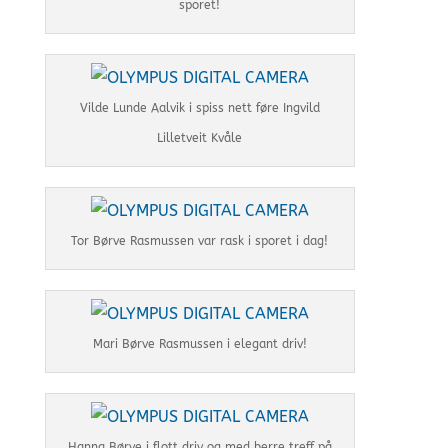
sporet!
Vilde Lunde Aalvik i spiss nett føre Ingvild
Lilletveit Kvåle
Tor Børve Rasmussen var rask i sporet i dag!
Mari Børve Rasmussen i elegant driv!
Hanna Børve i flott driv og med berre treff på