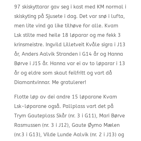
97 skiskyttarar gav seg i kast med KM normal i
skiskyting på Sjusete i dag. Det var snø i lufta,
men lite vind ga like tilhøve for alle. Kvam
Lsk stilte med heile 18 løparar og me fekk 3
krinsmeistre. Ingvild Lilletveit Kvåle sigra i J13
år, Anders Aalvik Stranden i G14 år og Hanna
Børve i J15 år. Hanna var ei av to løparar i 13
år og eldre som skaut feilfritt og vart då
Diamantvinnar. Me gratulerer!
Flotte løp av dei andre 15 løparane Kvam
Lsk-løparane også. Pallplass vart det på
Trym Gauteplass Skår (nr. 3 i G11), Mari Børve
Rasmussen (nr. 3 i J12), Gaute Øymo Mælen
(nr.3 i G13), Vilde Lunde Aalvik (nr. 2 i J13) og