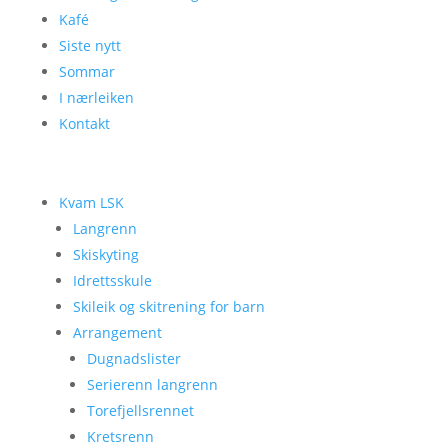
Kafé
Siste nytt
Sommar
I nærleiken
Kontakt
Kvam LSK
Langrenn
Skiskyting
Idrettsskule
Skileik og skitrening for barn
Arrangement
Dugnadslister
Serierenn langrenn
Torefjellsrennet
Kretsrenn